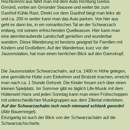
Hochkrimml aus fährt man mit dem Auto Richtung Gerlos
Gmünd, vorbei am Gmünder Stausee und weiter bis zum
Gasthof Kühle Rast. Direkt vor dem Gasthof biegt man links ab
und ca. 200 m weiter kann man das Auto parken. Von hier aus
geht es dann los, in ein romantisches Tal an der Schwarzach
entlang, mit seinem erfrischenden Quellwasser. Hier kann man
eine atemberaubende Landschaft genießen und wunderbar
wandern. Diese Wanderung ist bestens geeignet für Familien mit
Kindern und Großeltern. Auf der Wandertour, kurz vor der
Jausenstation, hat man einen herrlichen Blick auf den Gamskopf.
Die Jausenstation Schwarzachalm, auf ca. 1400 m Höhe gelegen,
eine gemütliche Hütte zum Einkehren und Brotzeit machen, erreicht
man nach ca. 1 Stunde Gehzeit. Die Kinder freuen sich über einen
kleinen Spielplatz. Im Sommer gibt es täglich Life-Musik mit dem
Hüttenwirt Hans und jeden Sonntag kann man einen Frühschoppen
mit unterschiedlichen Musikgruppen aus dem Zillertal miterleben.
Auf der Schwarzachalm isch noch niemand schlank gwordn!
(Alte Bauernregel).
Einzigartig ist auch der Blick von der Schwarzachalm auf die
Schwarzachscharte.