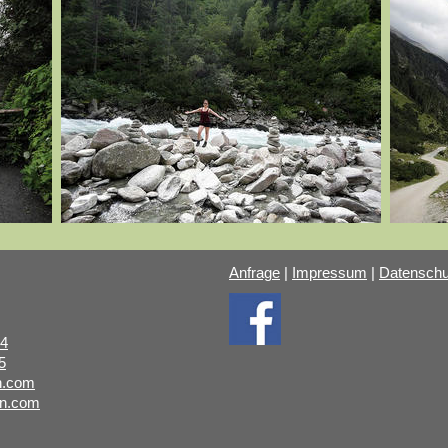
Anfrage
|
Impressum
|
Datenschu
94
5
n.com
en.com