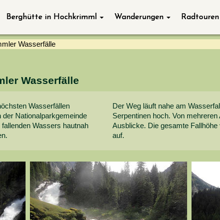
Berghütte in Hochkrimml
Wanderungen
Radtouren
mmler Wasserfälle
ler Wasserfälle
höchsten Wasserfällen
Der Weg läuft nahe am Wasserfall 
on der Nationalparkgemeinde
Serpentinen hoch. Von mehreren 
s fallenden Wassers hautnah
Ausblicke. Die gesamte Fallhöhe v
en.
auf.