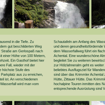
ausend in die Tiefe. Zu
Schautafeln am Anfang des Wasser
f dem gut beschilderten Weg
und deren gesundheitsfördernde W
er Straße am Gerlospaß nach
dem Wasserfallweg führt ein flac
 mit einer Höhe von 100 Metern,
Achental. Eine wunderschöne Alm
zeit. Ein Gasthof bietet hier
begleitet Sie zu weiteren bewirts
re Fall, wieder mit der
zur Hölzlahneralm geht es weite
ie höchste Stufe des
beliebtes Ausflugsziel für Wande
 Parkplatz aus zu erreichen,
sind über das Krimmler Achental 
eil ist. An verschiedenen
Hütte, Zittauer Hütte. Das Krimml
 Wasserfall wird man vom
hochalpine Touren inmitten des N
entsprechende Ausrüstung sind 